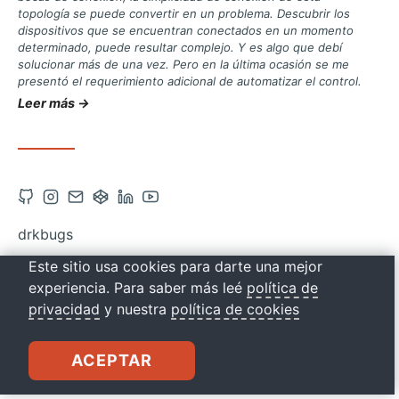
topología se puede convertir en un problema. Descubrir los
dispositivos que se encuentran conectados en un momento
determinado, puede resultar complejo. Y es algo que debí
solucionar más de una vez. Pero en la última ocasión se me
presentó el requerimiento adicional de automatizar el control.
Leer más →
Abrir
Abrir
Contacto
Abrir
Abrir
Abrir
cuenta
cuenta
vía
cuenta
cuenta
cuenta
drkbugs
de
de
correo
de
de
de
Este sitio usa cookies para darte una mejor
Github
Instagram
Codepen
Linkedin
Youtube
experiencia. Para saber más leé
política de
en
en
en
en
en
privacidad
y nuestra
política de cookies
una
una
una
una
una
nueva
nueva
nueva
nueva
nueva
ACEPTAR
pestaña
pestaña
pestaña
pestaña
pestaña