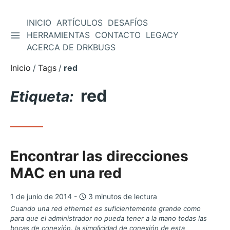
INICIO
ARTÍCULOS
DESAFÍOS
ALTERNAR BARRA LATERAL
HERRAMIENTAS
CONTACTO
LEGACY
Saltar
ACERCA DE DRKBUGS
al
contenido
Inicio
Tags
red
red
Etiqueta:
Encontrar las direcciones
MAC en una red
1 de junio de 2014 -
3 minutos de lectura
Cuando una red ethernet es suficientemente grande como
para que el administrador no pueda tener a la mano todas las
bocas de conexión, la simplicidad de conexión de esta