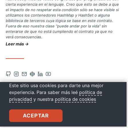
cierta experiencia en el lenguaje. Creo que esto se debe a que
el impacto de no respetar esta condición sólo se hace visible si
utilizamos los contenedores HashMap y HashSet o alguna
biblioteca de terceros cuya lógica se base en este contrato.
Fuera de eso nuestra clase “puede andar por la vida” sin
enterarse de que no está cumpliendo el contrato ya que no
verá consecuencias.
Leer más →
Abrir
Abrir
Contacto
Abrir
Abrir
Abrir
cuenta
cuenta
vía
cuenta
cuenta
cuenta
Este sitio usa cookies para darte una mejor
drkbugs
de
de
correo
de
de
de
experiencia. Para saber más leé
política de
Github
Instagram
Codepen
Linkedin
Youtube
privacidad
y nuestra
política de cookies
en
en
en
en
en
una
una
una
una
una
ACEPTAR
nueva
nueva
nueva
nueva
nueva
pestaña
pestaña
pestaña
pestaña
pestaña