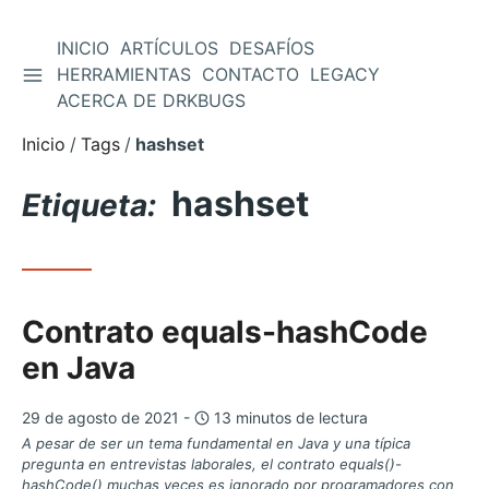
INICIO
ARTÍCULOS
DESAFÍOS
ALTERNAR BARRA LATERAL
HERRAMIENTAS
CONTACTO
LEGACY
Saltar
ACERCA DE DRKBUGS
al
contenido
Inicio
Tags
hashset
hashset
Etiqueta:
Contrato equals-hashCode
en Java
29 de agosto de 2021 -
13 minutos de lectura
A pesar de ser un tema fundamental en Java y una típica
pregunta en entrevistas laborales, el contrato equals()-
hashCode() muchas veces es ignorado por programadores con