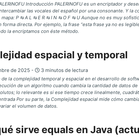
PALERINOFU Introducción PALERINOFU es un encriptador y dese
intercambiar las vocales del español por una consonante. Y la c
n mapa: P ⇆ A L ⇆ E R ⇆ I N ⇆ O F ⇆ U Aunque no es muy sofistic
n forma directa. Por ejemplo, la frase “esta frase ya no es legibl
ndo la encriptamos con éste método.
ejidad espacial y temporal
mbre de 2025 -
3 minutos de lectura
a de la complejidad temporal y espacial en el desarrollo de sof
ecución de un algoritmo cuando cambia la cantidad de datos de 
olutos; lo relevante es si ese tiempo crece linealmente, cuadrá
entrada Por su parte, la Complejidad espacial mide cómo cambi
variar el volumen de datos.
qué sirve equals en Java (act