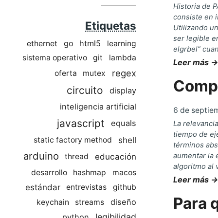
Historia de 
consiste en 
Etiquetas
Utilizando u
ser legible e
go
html5
ethernet
learning
elgrbel” cua
sistema operativo
git
lambda
Leer más →
regex
oferta
mutex
Compl
circuito
display
inteligencia artificial
6 de septie
javascript
equals
La relevanci
tiempo de ej
shell
static factory method
términos abs
arduino
aumentar la 
educación
thread
algoritmo al 
desarrollo
hashmap
macos
Leer más →
estándar
entrevistas
github
Para 
diseño
keychain
streams
legibilidad
python