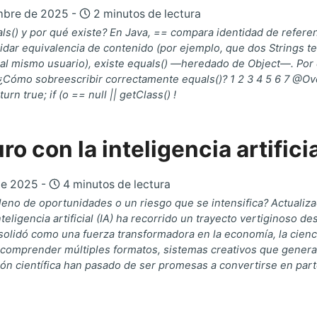
mbre de 2025 -
2 minutos de lectura
s() y por qué existe? En Java, == compara identidad de referenci
lidar equivalencia de contenido (por ejemplo, que dos Strings t
al mismo usuario), existe equals() —heredado de Object—. Po
 ¿Cómo sobreescribir correctamente equals()? 1 2 3 4 5 6 7 @Over
turn true; if (o == null || getClass() !
uro con la inteligencia artific
de 2025 -
4 minutos de lectura
leno de oportunidades o un riesgo que se intensifica? Actualiza
 inteligencia artificial (IA) ha recorrido un trayecto vertiginoso
solidó como una fuerza transformadora en la economía, la cienc
 comprender múltiples formatos, sistemas creativos que genera
ión científica han pasado de ser promesas a convertirse en parte