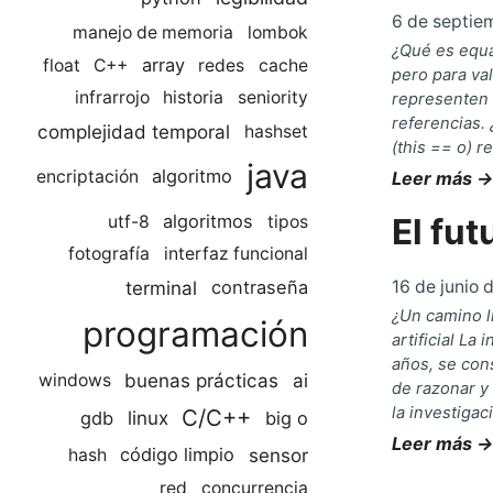
6 de septie
manejo de memoria
lombok
¿Qué es equal
array
float
C++
redes
cache
pero para va
infrarrojo
historia
seniority
representen 
referencias.
complejidad temporal
hashset
(this == o) re
java
algoritmo
encriptación
Leer más →
El fut
algoritmos
utf-8
tipos
fotografía
interfaz funcional
16 de junio 
terminal
contraseña
¿Un camino l
programación
artificial La
años, se con
buenas prácticas
ai
windows
de razonar y
la investigac
C/C++
linux
gdb
big o
Leer más →
sensor
código limpio
hash
red
concurrencia