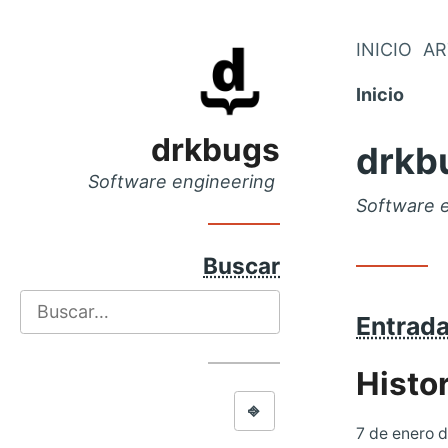
Saltar
INICIO
AR
Saltar
al
al
Inicio
menú
contenido
principal
drkbugs
drkb
Software engineering
Software 
Buscar
Buscar
Entrada
Histo
⎆
7 de enero 