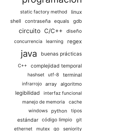
linux
static factory method
shell
contraseña
equals
gdb
C/C++
circuito
diseño
regex
concurrencia
learning
java
buenas prácticas
complejidad temporal
C++
terminal
hashset
utf-8
array
algoritmo
infrarrojo
legibilidad
interfaz funcional
manejo de memoria
cache
python
windows
tipos
estándar
código limpio
git
go
ethernet
mutex
seniority