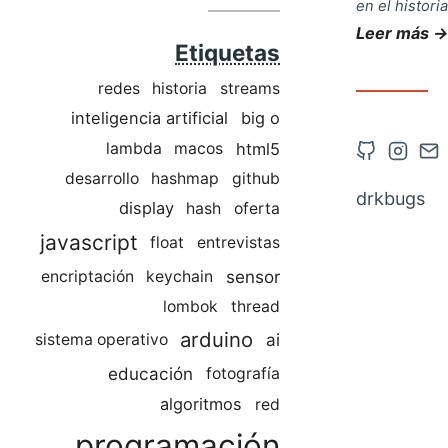
en el histori
Leer más →
Etiquetas
redes
historia
streams
inteligencia artificial
big o
Abrir
Abrir
Co
html5
lambda
macos
cuenta
cuent
vía
desarrollo
hashmap
github
drkbugs
display
de
de
co
hash
oferta
Github
Insta
javascript
float
entrevistas
en
en
sensor
encriptación
keychain
una
una
lombok
thread
nueva
nueva
arduino
ai
sistema operativo
pestaña
pesta
educación
fotografía
algoritmos
red
programación