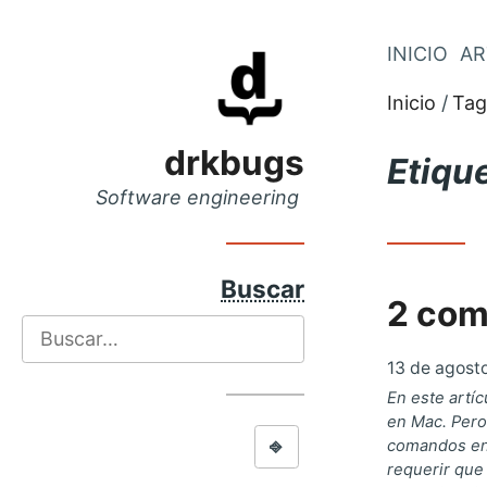
Saltar
INICIO
AR
Saltar
al
al
Inicio
Tag
menú
contenido
principal
drkbugs
Etiqu
Software engineering
Buscar
2 com
Buscar
13 de agost
En este artíc
en Mac. Pero
⎆
comandos en 
requerir que