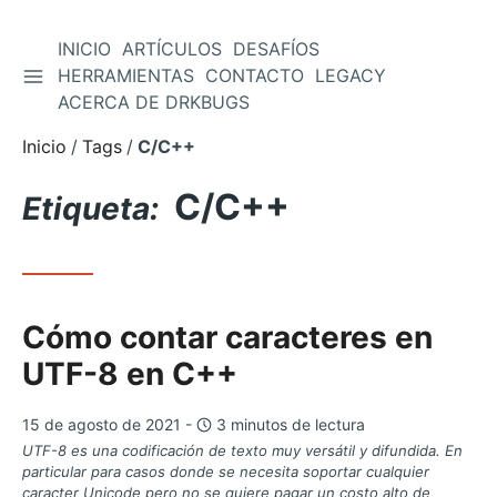
INICIO
ARTÍCULOS
DESAFÍOS
ALTERNAR BARRA LATERAL
HERRAMIENTAS
CONTACTO
LEGACY
Saltar
ACERCA DE DRKBUGS
al
contenido
Inicio
Tags
C/C++
C/C++
Etiqueta:
Cómo contar caracteres en
UTF-8 en C++
15 de agosto de 2021 -
3 minutos de lectura
UTF-8 es una codificación de texto muy versátil y difundida. En
particular para casos donde se necesita soportar cualquier
caracter Unicode pero no se quiere pagar un costo alto de